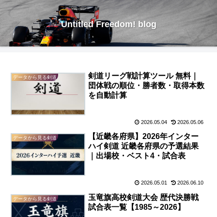
Untitled Freedom! blog
剣道リーグ戦計算ツール 無料｜
データから見る剣道
団体戦の順位・勝者数・取得本数
を自動計算
2026.05.04
2026.05.06
【近畿各府県】2026年インター
データから見る剣道
ハイ剣道 近畿各府県の予選結果
｜出場校・ベスト4・試合表
2026.05.01
2026.06.10
玉竜旗高校剣道大会 歴代決勝戦
データから見る剣道
試合表一覧【1985～2026】