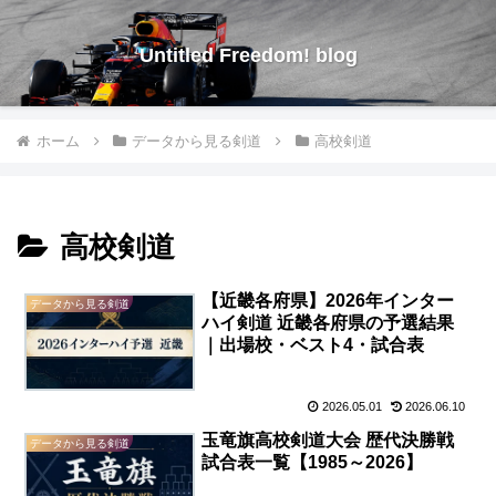
Untitled Freedom! blog
ホーム
データから見る剣道
高校剣道
高校剣道
【近畿各府県】2026年インター
データから見る剣道
ハイ剣道 近畿各府県の予選結果
｜出場校・ベスト4・試合表
2026.05.01
2026.06.10
玉竜旗高校剣道大会 歴代決勝戦
データから見る剣道
試合表一覧【1985～2026】