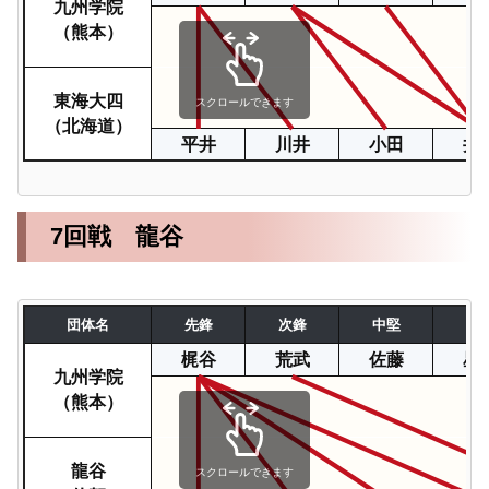
九州学院
（熊本）
東海大四
スクロールできます
（北海道）
平井
川井
小田
井
7回戦 龍谷
団体名
先鋒
次鋒
中堅
副
梶谷
荒武
佐藤
星
九州学院
（熊本）
龍谷
スクロールできます