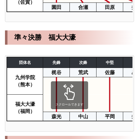
（佐賀）
園田
合瀬
田原
井
準々決勝 福大大濠
団体名
先鋒
次鋒
中堅
副
梶谷
荒武
佐藤
星
九州学院
（熊本）
福大大濠
スクロールできます
（福岡）
森光
中山
平岡
井