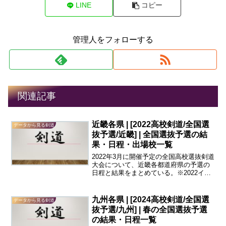
LINE
コピー
管理人をフォローする
関連記事
近畿各県 | [2022高校剣道/全国選
データから見る剣道
抜予選/近畿] | 全国選抜予選の結
果・日程・出場校一覧
2022年3月に開催予定の全国高校選抜剣道
大会について、近畿各都道府県の予選の
日程と結果をまとめている。※2022イン
ターハイ予選（近畿の各都道府県）の結
果はこちら。滋賀・京都・大阪・兵庫・
奈良・和歌山の各都道府県について、全
九州各県 | [2024高校剣道/全国選
データから見る剣道
国選抜大会都道...
抜予選/九州] | 春の全国選抜予選
の結果・日程一覧