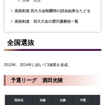
決勝 島原
高校剣道 四大大会制覇時の試合結果をたどる
高校剣道 四大大会の歴代優勝校一覧
全国選抜
2013年、2014年に続いて3連覇を達成。
予選リーグ 酒田光陵
団体名
先鋒
次鋒
中堅
副