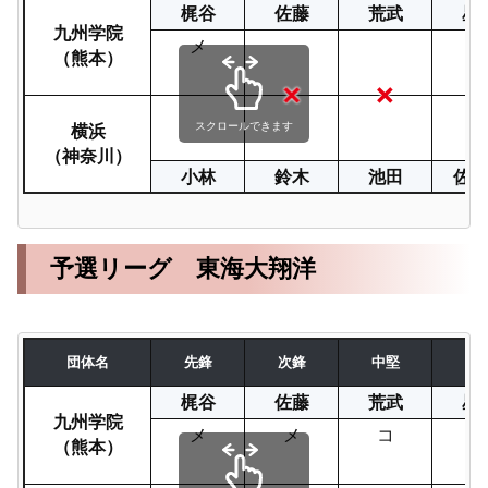
梶谷
佐藤
荒武
星
九州学院
メ
メ
（熊本）
メ
横浜
スクロールできます
（神奈川）
小林
鈴木
池田
佐々
予選リーグ 東海大翔洋
団体名
先鋒
次鋒
中堅
副
梶谷
佐藤
荒武
星
九州学院
メ
メ
コ
コ
（熊本）