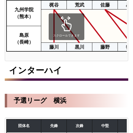
梶谷
荒武
佐藤
星
九州学院
（熊本）
島原
スクロールできます
（長崎）
藤川
黒川
藤野
鶴
インターハイ
予選リーグ 横浜
団体名
先鋒
次鋒
中堅
副