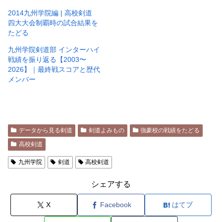
2014九州学院編 | 高校剣道
四大大会制覇時の試合結果を
たどる
九州学院剣道部 インターハイ
戦績を振り返る【2003〜
2026】｜最終戦スコアと歴代
メンバー
データから見る剣道
剣道よみもの
強豪校の戦績をたどる
高校剣道
九州学院
剣道
高校剣道
シェアする
X
Facebook
はてブ