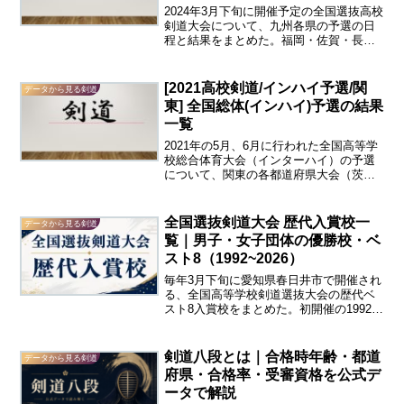
2024年3月下旬に開催予定の全国選抜高校
剣道大会について、九州各県の予選の日
程と結果をまとめた。福岡・佐賀・長
崎・熊本・大分・宮崎・鹿児島・沖縄の
各県について、全国選抜大会県予選の男
子団体および女子団体のベスト4以上を一
[2021高校剣道/インハイ予選/関
データから見る剣道
覧にした。結果が掲...
東] 全国総体(インハイ)予選の結果
一覧
2021年の5月、6月に行われた全国高等学
校総合体育大会（インターハイ）の予選
について、関東の各都道府県大会（茨
城・栃木・群馬・埼玉・千葉・東京・神
奈川・山梨）の結果を一覧にしてまとめ
ました。間違いの無いよう注意を払って
全国選抜剣道大会 歴代入賞校一
データから見る剣道
表を作成しております...
覧｜男子・女子団体の優勝校・ベ
スト8（1992~2026）
毎年3月下旬に愛知県春日井市で開催され
る、全国高等学校剣道選抜大会の歴代ベ
スト8入賞校をまとめた。初開催の1992年
から最新の2026年の全国選抜剣道大会の
結果を掲載。歴代出場校の入賞回数の統
計も掲載。高校別、都道府県別の入賞回
剣道八段とは｜合格時年齢・都道
データから見る剣道
数を調べられ...
府県・合格率・受審資格を公式デ
ータで解説