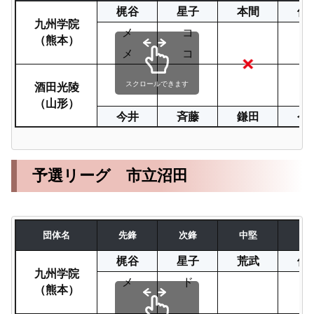
梶谷
星子
本間
佐
九州学院
メ
コ
（熊本）
メ
コ
酒田光陵
スクロールできます
（山形）
今井
斉藤
鎌田
今
予選リーグ 市立沼田
団体名
先鋒
次鋒
中堅
副
梶谷
星子
荒武
佐
九州学院
メ
ド
（熊本）