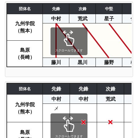
団体名
先鋒
次鋒
中堅
副
中村
荒武
星子
佐
九州学院
（熊本）
島原
スクロールできます
（長崎）
藤川
黒川
藤野
松
先鋒
先鋒
次鋒
中
団体名
中村
中村
荒武
星
九州学院
メ
（熊本）
島原
スクロールできます