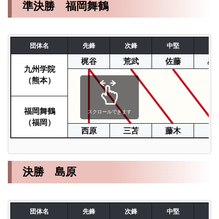
準決勝 福岡舞鶴
団体名
先鋒
次鋒
中堅
副
梶谷
荒武
佐藤
星
九州学院
（熊本）
福岡舞鶴
スクロールできます
（福岡）
西原
三苫
藤木
辻
決勝 島原
団体名
先鋒
次鋒
中堅
副