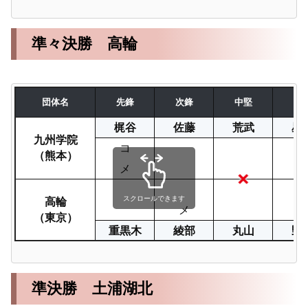
準々決勝 高輪
団体名
先鋒
次鋒
中堅
副
梶谷
佐藤
荒武
星
九州学院
コ
メ
（熊本）
メ
高輪
スクロールできます
メ
（東京）
重黒木
綾部
丸山
野
準決勝 土浦湖北