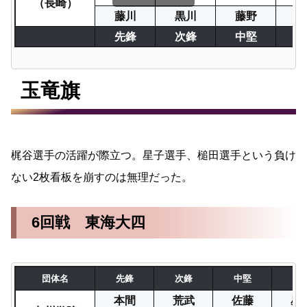
（長崎）
藤川
黒川
藤野
松
先鋒
次鋒
中堅
副
玉竜旗
梶谷選手の活躍が際立つ。星子選手、槌田選手という負け
ない2枚看板を崩すのは無理だった。
6回戦 東海大四
団体名
先鋒
次鋒
中堅
副
本間
荒武
佐藤
星