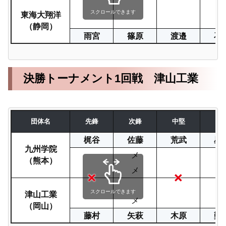
東海大翔洋
スクロールできます
（静岡）
雨宮
篠原
渡邉
石
決勝トーナメント1回戦 津山工業
団体名
先鋒
次鋒
中堅
副
梶谷
佐藤
荒武
星
九州学院
メ
メ
（熊本）
メ
津山工業
スクロールできます
メ
（岡山）
藤村
矢萩
木原
難