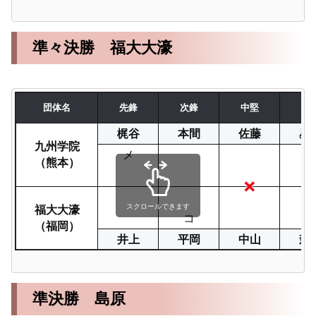
準々決勝 福大大濠
団体名
先鋒
次鋒
中堅
副
梶谷
本間
佐藤
星
九州学院
メ
（熊本）
福大大濠
スクロールできます
コ
（福岡）
井上
平岡
中山
森
準決勝 島原