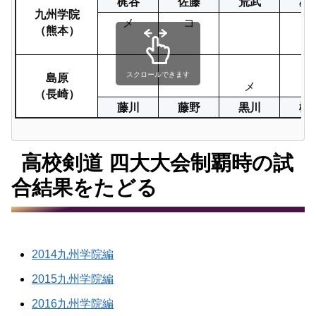
梶谷
佐藤
荒武
星
九州学院
メ
コ
（熊本）
島原
スクロールできます
メ
（長崎）
藤川
藤野
黒川
松
高校剣道 四大大会制覇時の試
合結果をたどる
2014九州学院編
2015九州学院編
2016九州学院編