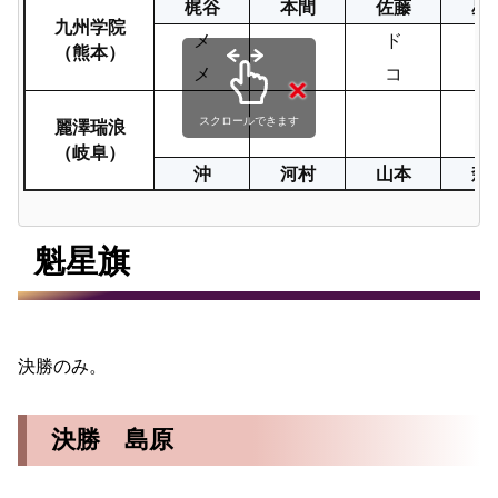
梶谷
本間
佐藤
星
九州学院
メ
ド
コ
（熊本）
メ
コ
麗澤瑞浪
スクロールできます
（岐阜）
沖
河村
山本
森
魁星旗
決勝のみ。
決勝 島原