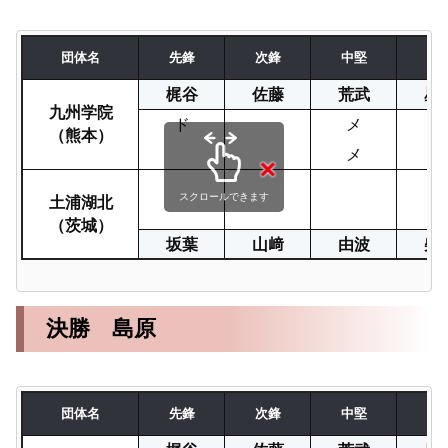
団体名
先鋒
次鋒
中堅
副
梶谷
佐藤
荒武
星
九州学院
ド
メ
メ
（熊本）
メ
土浦湖北
スクロールできます
（茨城）
坂葉
山﨑
由波
柴
決勝 島原
団体名
先鋒
次鋒
中堅
副