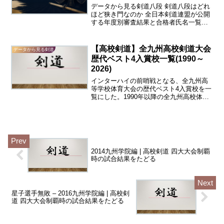
データから見る剣道八段 剣道八段はどれ
ほど狭き門なのか 全日本剣道連盟が公開
する年度別審査結果と合格者氏名一覧を
もとに、受審者数、合格者数、合格率、
合格時年齢、都道府県別の傾向を整理し
ました。 「合格率1％未満」という言葉
【高校剣道】全九州高校剣道大会
データから見る剣道
だけでは見えにくい...
歴代ベスト4入賞校一覧(1990～
2026)
インターハイの前哨戦となる、全九州高
等学校体育大会の歴代ベスト4入賞校を一
覧にした。1990年以降の全九州高校体育
大会の剣道競技で男子団体、女子団体そ
れぞれベスト4以上の成績を収めた高校を
まとめている。※1991年と2000年のデー
タはなし...
2014九州学院編 | 高校剣道 四大大会制覇
時の試合結果をたどる
星子選手無敗 – 2016九州学院編 | 高校剣
道 四大大会制覇時の試合結果をたどる