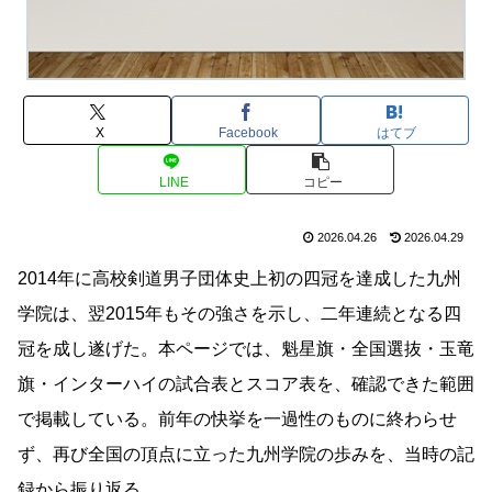
X
Facebook
はてブ
LINE
コピー
2026.04.26
2026.04.29
2014年に高校剣道男子団体史上初の四冠を達成した九州
学院は、翌2015年もその強さを示し、二年連続となる四
冠を成し遂げた。本ページでは、魁星旗・全国選抜・玉竜
旗・インターハイの試合表とスコア表を、確認できた範囲
で掲載している。前年の快挙を一過性のものに終わらせ
ず、再び全国の頂点に立った九州学院の歩みを、当時の記
録から振り返る。