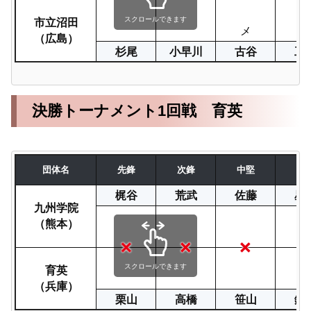
市立沼田
スクロールできます
メ
（広島）
杉尾
小早川
古谷
工
決勝トーナメント1回戦 育英
団体名
先鋒
次鋒
中堅
副
梶谷
荒武
佐藤
星
九州学院
（熊本）
育英
スクロールできます
（兵庫）
栗山
高橋
笹山
鈴