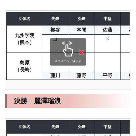
団体名
先鋒
次鋒
中堅
副
梶谷
本間
佐藤
星
九州学院
コ
ド
コ
（熊本）
コ
島原
スクロールできます
（長崎）
藤川
藤野
平野
松
決勝 麗澤瑞浪
団体名
先鋒
次鋒
中堅
副