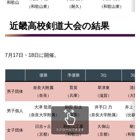
和歌山
（和歌山東）
（耐久）
（和歌山東）
近畿高校剣道大会の結果
7月17日・18日に開催。
優勝
準優勝
3位
3位
奈良大附属
育英
草津東
清風
男子団体
（奈良）
（兵庫）
（滋賀）
（大阪
大津 龍星
和田 壯太
井手口 力
井上 優
男子個人
（奈良大学附属）
（育英）
（奈良大学附属）
（比叡山
日吉ヶ丘
和歌山工業
久御山
耐久
女子団体
スクロールできます
（京都）
（和歌山）
（京都）
（和歌山