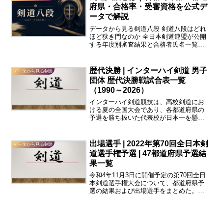
覧にした。結果が掲...
府県・合格率・受審資格を公式デ
ータで解説
データから見る剣道八段 剣道八段はどれ
ほど狭き門なのか 全日本剣道連盟が公開
する年度別審査結果と合格者氏名一覧を
もとに、受審者数、合格者数、合格率、
合格時年齢、都道府県別の傾向を整理し
ました。 「合格率1％未満」という言葉
歴代決勝 | インターハイ剣道 男子
データから見る剣道
だけでは見えにくい...
団体 歴代決勝戦試合表一覧
（1990～2026）
インターハイ剣道競技は、高校剣道にお
ける夏の全国大会であり、各都道府県の
予選を勝ち抜いた代表校が日本一を懸け
て争う大会である。なかでも団体戦の決
勝は、その年の高校剣道を象徴する一戦
であり、出場校の顔ぶれや選手配置、一
出場選手 | 2022年第70回全日本剣
データから見る剣道
本の流れからも当時の勢力...
道選手権予選 | 47都道府県予選結
果一覧
令和4年11月3日に開催予定の第70回全日
本剣道選手権大会について、都道府県予
選の結果および出場選手をまとめた。結
果が掲載された都道府県から情報を更新
するため、表中には空欄がある。また、
予選開催日はコロナ禍で変更される可能