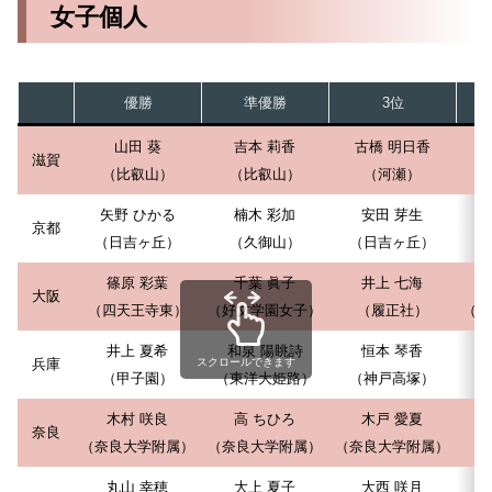
女子個人
優勝
準優勝
3位
山田 葵
吉本 莉香
古橋 明日香
滋賀
（比叡山）
（比叡山）
（河瀬）
矢野 ひかる
楠木 彩加
安田 芽生
京都
（日吉ヶ丘）
（久御山）
（日吉ヶ丘）
篠原 彩葉
千葉 眞子
井上 七海
大阪
（四天王寺東）
（好文学園女子）
（履正社）
（東
井上 夏希
和泉 陽眺詩
恒本 琴香
兵庫
スクロールできます
（甲子園）
（東洋大姫路）
（神戸高塚）
木村 咲良
高 ちひろ
木戸 愛夏
奈良
（奈良大学附属）
（奈良大学附属）
（奈良大学附属）
丸山 幸穂
大上 夏子
大西 咲月