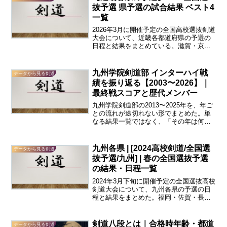
抜予選 県予選の試合結果 ベスト4
一覧
2026年3月に開催予定の全国高校選抜剣道
大会について、近畿各都道府県の予選の
日程と結果をまとめている。滋賀・京
都・大阪・兵庫・奈良・和歌山の各都道
府県について、全国選抜大会都道府県予
選の男子団体および女子団体のベスト4以
九州学院剣道部 インターハイ戦
データから見る剣道
上を一覧にした。男...
績を振り返る【2003〜2026】｜
最終戦スコアと歴代メンバー
九州学院剣道部の2013〜2025年を、年ご
との流れが途切れない形でまとめた。単
なる結果一覧ではなく、「その年は何が
強さを支えたのか」「最後に勝敗を分け
たのはどこだったのか」を、最終戦のス
コアとともに記録している。扱う舞台
九州各県 | [2024高校剣道/全国選
データから見る剣道
は、インターハイ（...
抜予選/九州] | 春の全国選抜予選
の結果・日程一覧
2024年3月下旬に開催予定の全国選抜高校
剣道大会について、九州各県の予選の日
程と結果をまとめた。福岡・佐賀・長
崎・熊本・大分・宮崎・鹿児島・沖縄の
各県について、全国選抜大会県予選の男
子団体および女子団体のベスト4以上を一
剣道八段とは｜合格時年齢・都道
データから見る剣道