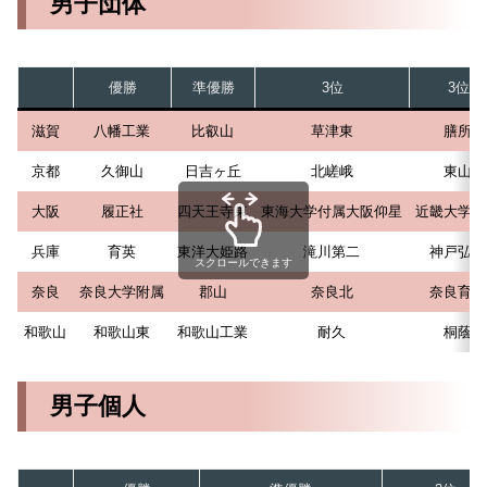
男子団体
優勝
準優勝
3位
3位
滋賀
八幡工業
比叡山
草津東
膳所
京都
久御山
日吉ヶ丘
北嵯峨
東山
大阪
履正社
四天王寺東
東海大学付属大阪仰星
近畿大学附
兵庫
育英
東洋大姫路
滝川第二
神戸弘陵
スクロールできます
奈良
奈良大学附属
郡山
奈良北
奈良育英
和歌山
和歌山東
和歌山工業
耐久
桐蔭
男子個人