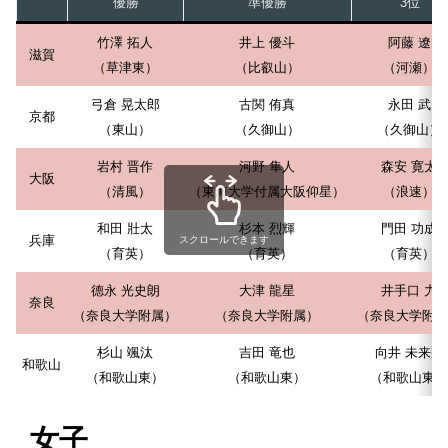
優勝
準優勝
3位
竹澤 拓人
井上 優斗
阿藤 遼
滋賀
（草津東）
（比叡山）
（河瀬）
弓倉 晃太郎
古関 侑真
永田 武
京都
（東山）
（久御山）
（久御山）
岩村 晋作
河野 隼人
森安 寛太
大阪
（清風）
（東海大学付属大阪仰星）
（浪速）
和田 壯太
杉本 烈輝
門田 功成
兵庫
スクロールできます
（育英）
（育英）
（育英）
德永 光史朗
大津 龍星
井手口 力
奈良
（奈良大学附属）
（奈良大学附属）
（奈良大学附属
杉山 颯汰
吉田 竜也
向井 未来翔
和歌山
（和歌山東）
（和歌山東）
（和歌山東）
女子