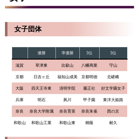
女子団体
優勝
準優勝
3位
3位
滋賀
草津東
比叡山
八幡商業
守山
京都
日吉ヶ丘
福知山成美
京都明徳
北嵯峨
大阪
四天王寺東
清明学院
履正社
好文学園女子
兵庫
明石
夙川
甲子園
東洋大姫路
奈良
奈良大学附属
奈良育英
奈良朱雀
西の京
和歌山
和歌山工業
和歌山東
桐蔭
耐久