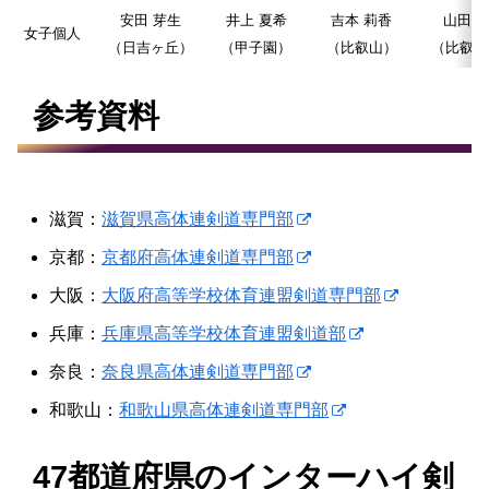
安田 芽生
井上 夏希
吉本 莉香
山田 
女子個人
（日吉ヶ丘）
（甲子園）
（比叡山）
（比叡山
参考資料
滋賀：
滋賀県高体連剣道専門部
京都：
京都府高体連剣道専門部
大阪：
大阪府高等学校体育連盟剣道専門部
兵庫：
兵庫県高等学校体育連盟剣道部
奈良：
奈良県高体連剣道専門部
和歌山：
和歌山県高体連剣道専門部
47都道府県のインターハイ剣