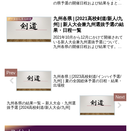
の県予選の開催日程および結果をまとめ
ている。岐阜県、静岡県、愛知県、三重
県のインターハイ県予選の男子団体・男
子個人・女子団体・女子個人それぞれベ
九州各県 | [2021高校剣道/新人/九
データから見る剣道
スト4を一覧にした...
州] | 新人大会兼九州選抜予選の結
果・日程一覧
2021年10月から12月にかけて開催されて
いる新人大会兼九州選抜予選について、
九州各県の開催日程および結果です。
（2021全国選抜予選はこちら、2022新人
戦はこちら）福岡県、佐賀県、長崎県、
熊本県、大分県、宮崎県、鹿児島県、沖
縄県の高校...
九州各県 | [2023高校剣道/インハイ予選/
九州] | 夏の全国総体予選の日程・結果・
出場校
九州各県の結果一覧 – 新人大会・九州選
抜予選 [2024高校剣道/新人大会/九州]