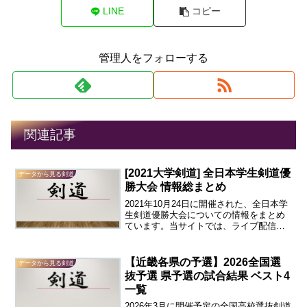
LINE
コピー
管理人をフォローする
関連記事
[2021大学剣道] 全日本学生剣道優
データから見る剣道
勝大会 情報総まとめ
2021年10月24日に開催された、全日本学
生剣道優勝大会についての情報をまとめ
ています。当サイトでは、ライブ配信を
見ながら簡単な速報をお伝えします。ま
た、一部の試合のみですがスコアを記録
したものを記載しています。結果優
【近畿各県の予選】2026全国選
データから見る剣道
勝： 中央大学準優勝...
抜予選 県予選の試合結果 ベスト4
一覧
2026年3月に開催予定の全国高校選抜剣道