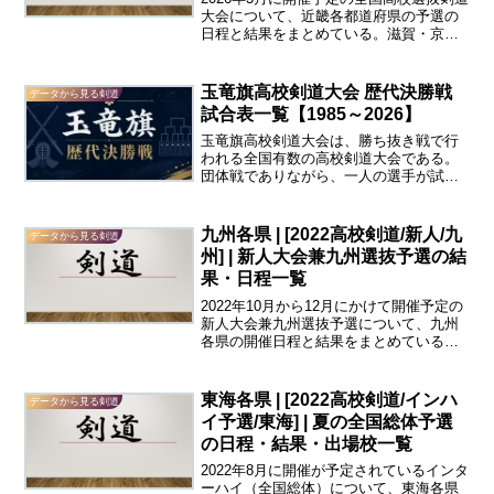
大会について、近畿各都道府県の予選の
日程と結果をまとめている。滋賀・京
都・大阪・兵庫・奈良・和歌山の各都道
府県について、全国選抜大会都道府県予
選の男子団体および女子団体のベスト4以
玉竜旗高校剣道大会 歴代決勝戦
データから見る剣道
上を一覧にした。男...
試合表一覧【1985～2026】
玉竜旗高校剣道大会は、勝ち抜き戦で行
われる全国有数の高校剣道大会である。
団体戦でありながら、一人の選手が試合
の流れを大きく変えることもあり、通常
の五人制団体戦とは異なる魅力を持つ大
会である。本ページでは、玉竜旗高校剣
九州各県 | [2022高校剣道/新人/九
データから見る剣道
道大会の歴代決勝戦を年度...
州] | 新人大会兼九州選抜予選の結
果・日程一覧
2022年10月から12月にかけて開催予定の
新人大会兼九州選抜予選について、九州
各県の開催日程と結果をまとめている。
福岡県、佐賀県、長崎県、熊本県、大分
県、宮崎県、鹿児島県、沖縄県の高校剣
道新人大会の男子団体・男子個人・女子
東海各県 | [2022高校剣道/インハ
データから見る剣道
団体・女子個人そ...
イ予選/東海] | 夏の全国総体予選
の日程・結果・出場校一覧
2022年8月に開催が予定されているインタ
ーハイ（全国総体）について、東海各県