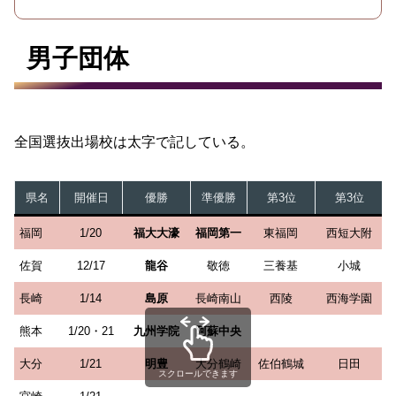
男子団体
全国選抜出場校は太字で記している。
県名
開催日
優勝
準優勝
第3位
第3位
福岡
1/20
福大大濠
福岡第一
東福岡
西短大附
佐賀
12/17
龍谷
敬徳
三養基
小城
長崎
1/14
島原
長崎南山
西陵
西海学園
熊本
1/20・21
九州学院
阿蘇中央
大分
1/21
明豊
大分鶴崎
佐伯鶴城
日田
スクロールできます