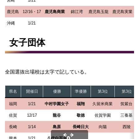
宮崎
1/21
鹿児島
12/16・17
鹿児島商業
錦江湾
鹿児島玉龍
鹿児島実業
沖縄
1/21
女子団体
全国選抜出場校は太字で記している。
県名
開催日
優勝
準優勝
第3位
第3位
福岡
1/21
中村学園女子
福翔
久留米商業
筑紫台
佐賀
12/17
龍谷
敬徳
佐賀学園
三養基
長崎
1/14
島原
長崎日大
向陽
西陵
熊本
1/21
八代白百合