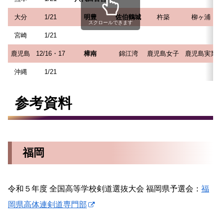
大分
1/21
明豊
佐伯鶴城
杵築
柳ヶ浦
スクロールできます
宮崎
1/21
鹿児島
12/16・17
樟南
錦江湾
鹿児島女子
鹿児島実業
沖縄
1/21
参考資料
福岡
令和５年度 全国高等学校剣道選抜大会 福岡県予選会：
福
岡県高体連剣道専門部