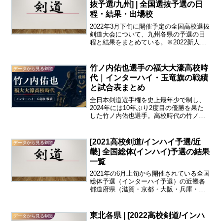
抜予選/九州] | 全国選抜予選の日
程・結果・出場校
2022年3月下旬に開催予定の全国高校選抜
剣道大会について、九州各県の予選の日
程と結果をまとめている。※2022新人戦
兼九州選抜予選（九州）の結果はこち
ら。※2022夏のインターハイ予選（九
州）の結果はこちら福岡・佐賀・長崎・
竹ノ内佑也選手の福大大濠高校時
データから見る剣道
熊本・大分・宮...
代｜インターハイ・玉竜旗の戦績
と試合表まとめ
全日本剣道選手権を史上最年少で制し、
2024年には10年ぶり2度目の優勝を果た
した竹ノ内佑也選手。高校時代の竹ノ内
選手は、福大大濠高校の一員として、す
でに全国の舞台で圧倒的な存在感を示し
ていた。インターハイ団体戦には1年時か
[2021高校剣道/インハイ予選/近
データから見る剣道
ら3年連続で出場...
畿] 全国総体(インハイ)予選の結果
一覧
2021年の6月上旬から開催されている全国
総体予選（インターハイ予選）の近畿各
都道府県（滋賀・京都・大阪・兵庫・奈
良・和歌山）の結果を一覧にしてまとめ
ました。間違いのないよう注意を払って
表を作成しておりますが、間違いがあっ
東北各県 | [2022高校剣道/インハ
データから見る剣道
た場合にはコメント...