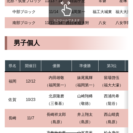
北部・筑豊ブロック
11/13・14
自由ケ丘
常磐
星琳
中部ブロック
11/14
福岡第一
福工大城東
福大大濠
スクロールできます
南部ブロック
11/13・14
西日本短大附
八女
八女学院
男子個人
県名
開催日
優勝
準優勝
第3位
内田雄敬
妹尾風輝
留場啓伍
福岡
12/12
（福岡第一）
（福岡第一）
（福大大濠）
（
北原隆磨
山崎翔稀
西浦尚希
佐賀
10/23
（三養基）
（敬徳）
（龍谷）
長崎祥太郎
井上翔太
西山晴貴
長崎
11/7
（島原）
（島原）
（島原）
高島壮右馬
山下貴薫
松永康佑