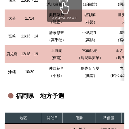
熊本
11/20・21
（八代白百合）
（必由館）
（阿蘇
奥日菜乃
堀彩菜
國廣あ
大分
11/14
スクロールできます
（明豊）
（杵築）
（杵
清家彩来
中武萌生
星野
宮崎
11/13・14
（高千穂）
（高鍋）
（宮崎
上野蘭
宮薗妃納
田之上
鹿児島
12/18・19
(樟南)
（鹿児島実業）
（鹿児島
仲西花音
島袋百々夏
内原
沖縄
10/30
（小禄）
（興南）
（昭和薬科
福岡県 地方予選
地区
開催日
優勝
準優勝