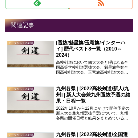
関連記事
[選抜/魁星旗/玉竜旗/インターハ
データから見る剣道
イ] 歴代ベスト8一覧（2010～
2024）
高校剣道において四大大会と呼ばれる全
国高等学校剣道選抜大会、魁星旗争奪全
国高校剣道大会、玉竜旗高校剣道大会、
全国高等学校総合体育大会剣道競技大会
（インターハイ）の2010年以降の歴代ベ
スト8入賞校をまとめました。以下の表中
九州各県 | [2022高校剣道/新人/九
データから見る剣道
では、それぞれの大...
州] | 新人大会兼九州選抜予選の結
果・日程一覧
2022年10月から12月にかけて開催予定の
新人大会兼九州選抜予選について、九州
各県の開催日程と結果をまとめている。
福岡県、佐賀県、長崎県、熊本県、大分
県、宮崎県、鹿児島県、沖縄県の高校剣
道新人大会の男子団体・男子個人・女子
九州各県 | [2022高校剣道/全国選
データから見る剣道
団体・女子個人そ...