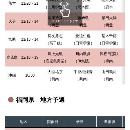
熊本
11/20・21
（九州学院）
（熊本西）
（鹿本）
（
蔵座透真
藤﨑敬
飯田大翔
大分
11/13・14
スクロールできます
（明豊）
（明豊）
（明豊）
長友勇志
舩迫仁也
荒木千葵
宮崎
11/13・14
（高千穂）
（日章学園）
（日章学園）
川上光琉
川内颯眞
興梠日那汰
鹿児島
12/18・19
（鹿児島実業）
（伊集院）
（樟南）
（
大道祐京
手登根煌青
山田義斗
沖縄
10/30
（興南）
（興南）
（興南）
福岡県 地方予選
地区
開催日
優勝
準優勝