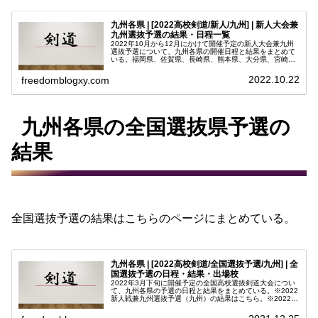
九州各県 | [2022高校剣道/新人/九州] | 新人大会兼
九州選抜予選の結果・日程一覧
2022年10月から12月にかけて開催予定の新人大会兼九州
選抜予選について、九州各県の開催日程と結果をまとめて
いる。福岡県、佐賀県、長崎県、熊本県、大分県、宮崎
県、鹿児島県、沖縄県の高校剣道新人大会の男子団体・男
子個人・女子団体・女子個人そ...
2022.10.22
freedomblogxy.com
九州各県の全国選抜県予選の
結果
全国選抜予選の結果はこちらのページにまとめている。
九州各県 | [2022高校剣道/全国選抜予選/九州] | 全
国選抜予選の日程・結果・出場校
2022年3月下旬に開催予定の全国高校選抜剣道大会につい
て、九州各県の予選の日程と結果をまとめている。※2022
新人戦兼九州選抜予選（九州）の結果はこちら。※2022夏
のインターハイ予選（九州）の結果はこちら福岡・佐賀・
長崎・熊本・大分・宮...