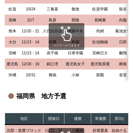
佐賀
10/24
三養基
敬徳
佐賀学園
龍谷
長崎
11/7
島原
西陵
長崎東
向陽
熊本
11/20・21
八代白百合
阿蘇中央
尚絅
菊池女子
大分
11/13・14
明豊
杵築
佐伯鶴城
日田
スクロールできます
宮崎
11/13・14
高千穂
日章学園
宮崎日大
鵬翔
鹿児島
12/18・19
錦江湾
鹿児島女子
鹿児島実業
樟南
沖縄
10/31
興南
小禄
那覇
首里
福岡県 地方予選
地区
開催日
優勝
準優勝
第3位
北部・筑豊ブロック
11/13・14
八幡南
折尾愛真
自由ケ丘