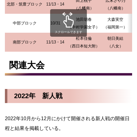
田上桃子
広末さや乃
北部・筑豊ブロック
11/13・14
（八幡南）
（八幡南）
池田胡春
大森実空
中部ブロック
10/31
（中村学園女子）
（福岡第一）
（
スクロールできます
松本佳倫
朝日美結
南部ブロック
11/13・14
（西日本短大附）
（八女）
関連大会
2022年 新人戦
2022年10月から12月にかけて開催される新人戦の開催日
程と結果を掲載している。