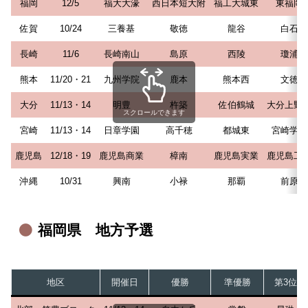
福岡
12/5
福大大濠
西日本短大附
福工大城東
東福岡
佐賀
10/24
三養基
敬徳
龍谷
白石
長崎
11/6
長崎南山
島原
西陵
瓊浦
熊本
11/20・21
九州学院
鹿本
熊本西
文徳
大分
11/13・14
明豊
杵築
佐伯鶴城
大分上野
スクロールできます
宮崎
11/13・14
日章学園
高千穂
都城東
宮崎学園
鹿児島
12/18・19
鹿児島商業
樟南
鹿児島実業
鹿児島工
沖縄
10/31
興南
小禄
那覇
前原
福岡県 地方予選
地区
開催日
優勝
準優勝
第3位