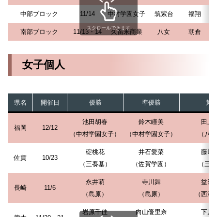
中部ブロック
11/14
中村学園女子
筑紫台
福翔
スクロールできます
南部ブロック
11/13・14
久留米商業
八女
朝倉
女子個人
県名
開催日
優勝
準優勝
第3
池田胡春
鈴木瞳美
田上
福岡
12/12
（中村学園女子）
（中村学園女子）
（八幡
碇桃花
井石愛菜
藤﨑
佐賀
10/23
（三養基）
（佐賀学園）
（三養
永井萌
寺川舞
益田
長崎
11/6
（島原）
（島原）
（西海
岩原千佳
向山優里奈
下川