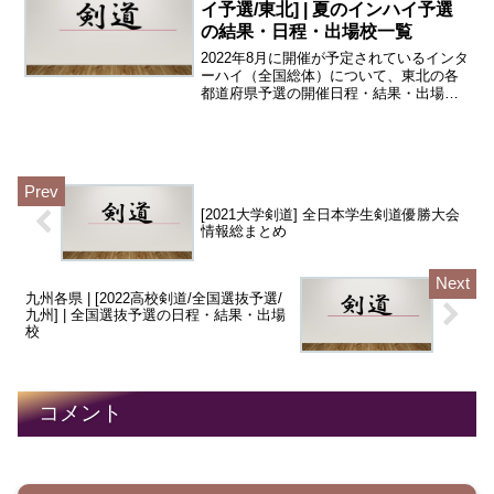
イ予選/東北] | 夏のインハイ予選
の結果・日程・出場校一覧
2022年8月に開催が予定されているインタ
ーハイ（全国総体）について、東北の各
都道府県予選の開催日程・結果・出場校
をまとめている。北海道・青森・岩手・
宮城・秋田・山形・福島の各都道府県に
ついて、インターハイ都道府県予選の男
子団体・男子個人・...
[2021大学剣道] 全日本学生剣道優勝大会
情報総まとめ
九州各県 | [2022高校剣道/全国選抜予選/
九州] | 全国選抜予選の日程・結果・出場
校
コメント