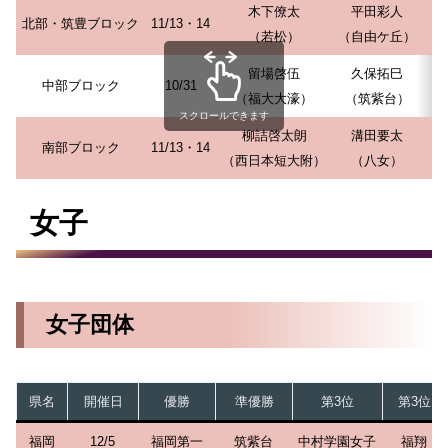
木下僚太
平田彩人
北部・筑豊ブロック
11/13・14
（若松）
（自由ケ丘）
留場啓伍
久保拓巳
中部ブロック
10/31
（福大大濠）
（筑紫台）
スクロールできます
柳詰啓太朗
溝田要太
南部ブロック
11/13・14
（西日本短大附）
（八女）
（
女子
女子団体
県名
開催日
優勝
準優勝
第3位
第3位
福岡
12/5
福岡第一
筑紫台
中村学園女子
福翔