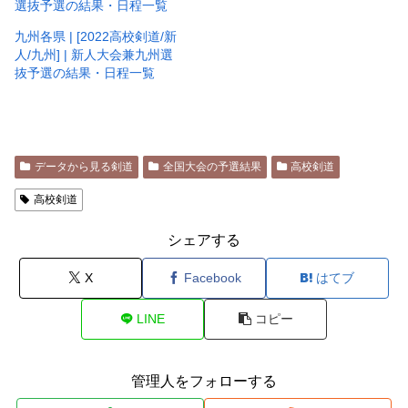
選抜予選の結果・日程一覧
九州各県 | [2022高校剣道/新
人/九州] | 新人大会兼九州選
抜予選の結果・日程一覧
データから見る剣道
全国大会の予選結果
高校剣道
高校剣道
シェアする
X
Facebook
はてブ
LINE
コピー
管理人をフォローする