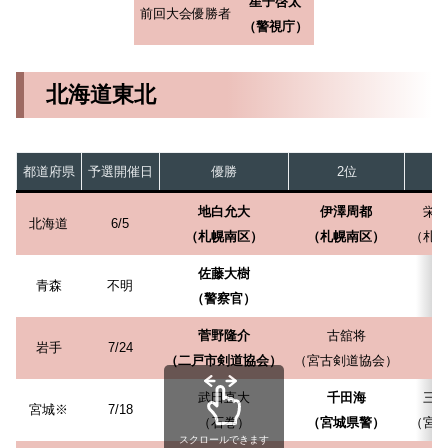
星子啓太
前回大会優勝者
（警視庁）
北海道東北
都道府県
予選開催日
優勝
2位
地白允大
伊澤周都
栄
北海道
6/5
（札幌南区）
（札幌南区）
（札
佐藤大樹
青森
不明
（警察官）
菅野隆介
古舘将
岩手
7/24
（二戸市剣道協会）
（宮古剣道協会）
武田直大
千田海
三
宮城※
7/18
（石巻）
（宮城県警）
（宮
スクロールできます