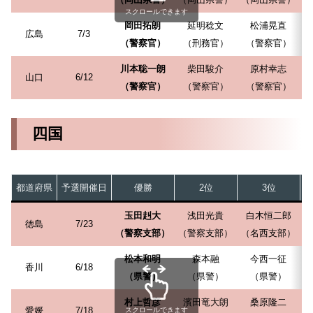
スクロールできます
岡田拓朗
延明稔文
松浦晃直
広島
7/3
（警察官）
（刑務官）
（警察官）
川本聡一朗
柴田駿介
原村幸志
山口
6/12
（警察官）
（警察官）
（警察官）
四国
都道府県
予選開催日
優勝
2位
3位
玉田赳大
浅田光貴
白木恒二郎
徳島
7/23
（警察支部）
（警察支部）
（名西支部）
（
松本和明
森本融
今西一征
香川
6/18
（県警）
（県警）
（県警）
村上哲彦
濱田竜大朗
桑原隆二
愛媛
7/18
スクロールできます