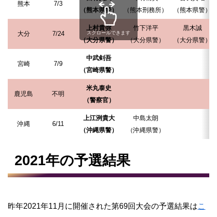
熊本
7/3
（熊本県警）
（熊本刑務所）
（熊本県警）
上村貴弥
竹下洋平
黒木誠
大分
7/24
スクロールできます
（大分県警）
（大分県警）
（大分県警）
中武剣吾
宮崎
7/9
（宮崎県警）
米丸泰史
鹿児島
不明
（警察官）
上江洌貴大
中島太朗
沖縄
6/11
（沖縄県警）
（沖縄県警）
2021年の予選結果
昨年2021年11月に開催された第69回大会の予選結果は
こ