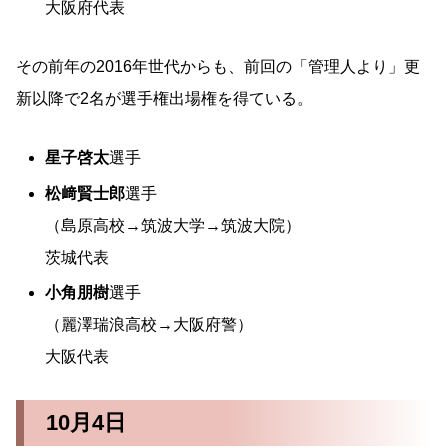
大阪府代表
その前年の2016年世代からも、前回の「管理人より」更
新以降で2名が選手権出場権を得ている。
星子啓太
選手
松﨑賢士郎
選手
（島原高校→筑波大学→筑波大院）
茨城代表
小角朋樹
選手
（麗澤瑞浪高校→大阪府警）
大阪代表
10月4日