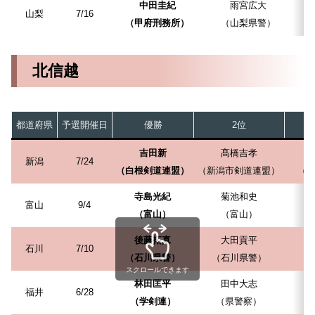
中田圭紀
雨宮広大
山梨
7/16
（甲府刑務所）
（山梨県警）
北信越
都道府県
予選開催日
優勝
2位
吉田新
髙橋吉孝
新潟
7/24
（白根剣道連盟）
（新潟市剣道連盟）
（
寺島光紀
菊池和史
富山
9/4
（富山）
（富山）
後藤拓真
大田貢平
石川
7/10
（石川県警）
（石川県警）
スクロールできます
林田匡平
田中大志
福井
6/28
（学剣連）
（県警察）