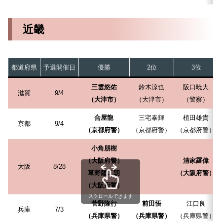
近畿
都道府県
予選開催日
優勝
2位
3位
三雲悠佑
鈴木涼也
阪口暁大
滋賀
9/4
（大津市）
（大津市）
（警察）
合屋龍
三宅泰輝
植田雄貴
京都
9/4
（京都府警）
（京都府警）
（京都府警）
小角朋樹
（大阪府警）
清家羅偉
大阪
8/28
草野龍二朗
（大阪府警）
（大阪府警）
スクロールできます
菅野隆行
前田悟
江口良
兵庫
7/3
（兵庫県警）
（兵庫県警）
（兵庫県警）