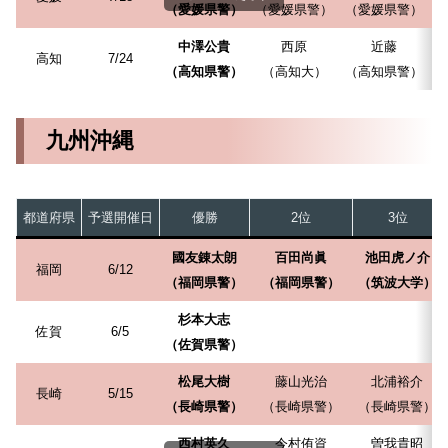
（愛媛県警）
（愛媛県警）
（愛媛県警）
（
中澤公貴
西原
近藤
高知
7/24
（高知県警）
（高知大）
（高知県警）
九州沖縄
都道府県
予選開催日
優勝
2位
3位
國友錬太朗
百田尚眞
池田虎ノ介
福岡
6/12
（福岡県警）
（福岡県警）
（筑波大学）
杉本大志
佐賀
6/5
（佐賀県警）
松尾大樹
藤山光治
北浦裕介
長崎
5/15
（長崎県警）
（長崎県警）
（長崎県警）
西村英久
今村侑資
曽我貴昭