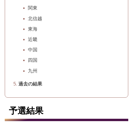
関東
北信越
東海
近畿
中国
四国
九州
過去の結果
予選結果