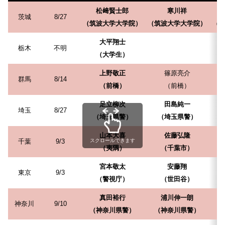
松﨑賢士郎
寒川祥
茨城
8/27
（筑波大学大学院）
（筑波大学大学院）
（
大平翔士
栃木
不明
（大学生）
上野敬正
篠原亮介
群馬
8/14
（前橋）
（前橋）
足立柳次
田島純一
埼玉
8/27
（埼玉県警）
（埼玉県警）
山本大喜
佐藤弘隆
千葉
9/3
スクロールできます
（夷隅）
（千葉市）
宮本敬太
安藤翔
東京
9/3
（警視庁）
（世田谷）
真田裕行
浦川伸一朗
神奈川
9/10
（神奈川県警）
（神奈川県警）
（