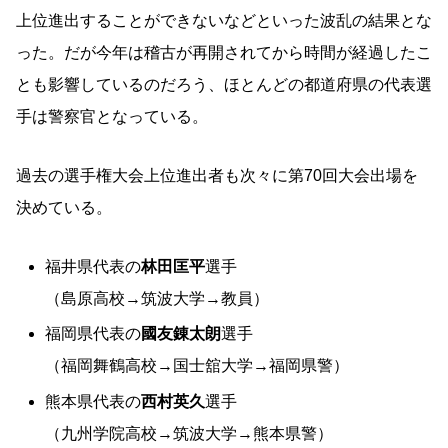
上位進出することができないなどといった波乱の結果とな
った。だが今年は稽古が再開されてから時間が経過したこ
とも影響しているのだろう、ほとんどの都道府県の代表選
手は警察官となっている。
過去の選手権大会上位進出者も次々に第70回大会出場を
決めている。
福井県代表の
林田匡平
選手
（島原高校→筑波大学→教員）
福岡県代表の
國友錬太朗
選手
（福岡舞鶴高校→国士舘大学→福岡県警）
熊本県代表の
西村英久
選手
（九州学院高校→筑波大学→熊本県警）