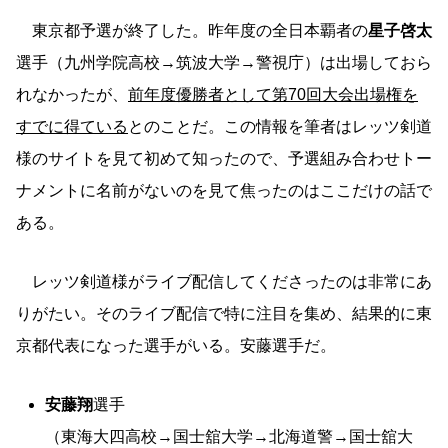
東京都予選が終了した。昨年度の全日本覇者の
星子啓太
選手（九州学院高校→筑波大学→警視庁）は出場しておら
れなかったが、
前年度優勝者として第70回大会出場権を
すでに得ている
とのことだ。この情報を筆者はレッツ剣道
様のサイトを見て初めて知ったので、予選組み合わせトー
ナメントに名前がないのを見て焦ったのはここだけの話で
ある。
レッツ剣道様がライブ配信してくださったのは非常にあ
りがたい。そのライブ配信で特に注目を集め、結果的に東
京都代表になった選手がいる。安藤選手だ。
安藤翔
選手
（東海大四高校→国士舘大学→北海道警→国士舘大