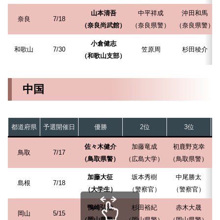
山本清吾
中平祥成
沖田和馬
奈良
7/18
（奈良尚武館）
（奈良県警）
（奈良県警）
小倉健志
和歌山
7/30
笠原周
杉田稜介
（和歌山支部）
中国
都道府県
予選開催日
優勝
2位
3位
佐々木健介
加藤竜成
初鹿野克幸
鳥取
7/17
（鳥取県警）
（広島大学）
（鳥取県警）
（
加藤大征
坂本秀樹
中尾勝太
島根
7/18
（大学生）
（警察官）
（警察官）
鴨崎弘治
杉田裕紀
赤木大晟
岡山
5/15
（岡山県警）
（岡山県警）
（岡山県警）
（