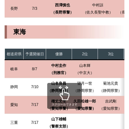
西澤慎也
中村諒
長野
7/3
（長野県警）
（佐久長聖中教）
（長
東海
都道府県
予選開催日
優勝
2位
3位
中村圭作
山本輝
岐阜
8/7
（刑務官）
（中京大）
山名良昌
望月一世
菊池元貴
静岡
7/10
（静岡県警）
（静岡県警）
（静岡県警）
（
権丈文生
久田松雄一郎
吉武剛
愛知
7/17
スクロールできます
（愛知県警）
（愛知県警）
（愛知県警）
山下雄輔
三重
7/17
（警察支部）