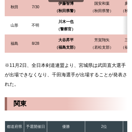
伊藤智博
国安和葉
廣
秋田
7/30
（秋田県警）
（秋田県警）
（秋
川木一也
山形
不明
（警察官）
大谷昇平
芳賀翔矢
三
福島
8/28
（福島支部）
（若松支部）
（福
※11月2日、全日本剣道連盟より、宮城県は武田直大選手
が出場できなくなり、千田海選手が出場することが発表さ
れた。
関東
都道府県
予選開催日
優勝
2位