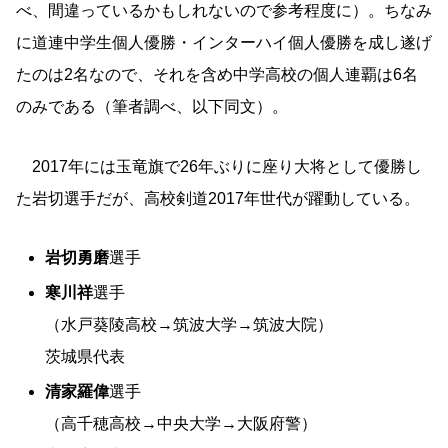
べ、間違っているかもしれないので参考程度に）。ちなみ
に道連中学生個人優勝・インターハイ個人優勝を成し遂げ
たのは2名なので、それを含め中学高校の個人連覇は6名
のみである（筆者調べ、以下同文）。
2017年には玉竜旗で26年ぶりに座り大将として優勝し
た岩切選手だが、高校剣道2017年世代が躍動している。
岩切勇磨
選手
寒川祥
選手
（水戸葵陵高校→筑波大学→筑波大院）
茨城県代表
清家羅偉
選手
（高千穂高校→中央大学→大阪府警）