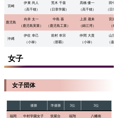
伊東 尚人
荒木 千葵
髙橋 優一
田中 
宮崎
（高千穂）
（日章学園）
（高千穂）
（日章
向井 太一
中島 葵
上原 晟来
宮原 
鹿児島
（鹿児島実業）
（鹿児島工業）
（錦江湾）
（樟
伊佐 幸己
前村 幸宗
仲間 大貴
山里 
沖縄
（小禄）
（那覇）
（小禄）
（嘉手
女子
女子団体
優勝
準優勝
3位
3位
福岡
中村学園女子
筑紫台
福翔
八幡南