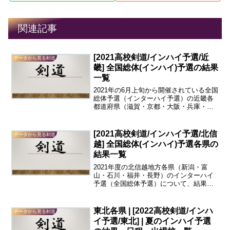
関連記事
[2021高校剣道/インハイ予選/近
データから見る剣道
畿] 全国総体(インハイ)予選の結果
一覧
2021年の6月上旬から開催されている全国
総体予選（インターハイ予選）の近畿各
都道府県（滋賀・京都・大阪・兵庫・奈
良・和歌山）の結果を一覧にしてまとめ
ました。間違いのないよう注意を払って
表を作成しておりますが、間違いがあっ
[2021高校剣道/インハイ予選/北信
データから見る剣道
た場合にはコメント...
越] 全国総体(インハイ)予選各県の
結果一覧
2021年度の北信越地方各県（新潟・富
山・石川・福井・長野）のインターハイ
予選（全国総体予選）について、結果一
覧を表にしてまとめました。間違いのな
いよう注意を払って表を作成しておりま
すが、間違いがあった場合にはコメント
東北各県 | [2022高校剣道/インハ
データから見る剣道
欄にてお知らせください...
イ予選/東北] | 夏のインハイ予選