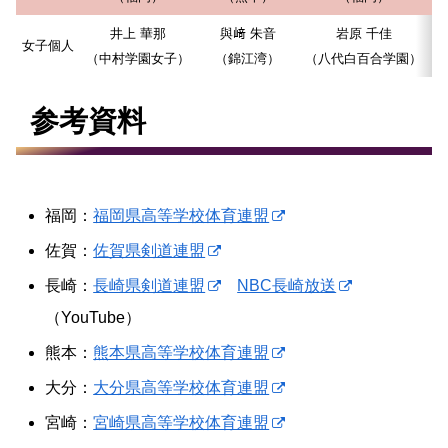
井上 華那
與﨑 朱音
岩原 千佳
女子個人
（中村学園女子）
（錦江湾）
（八代白百合学園）
（
参考資料
福岡：
福岡県高等学校体育連盟
佐賀：
佐賀県剣道連盟
長崎：
長崎県剣道連盟
NBC長崎放送
（YouTube）
熊本：
熊本県高等学校体育連盟
大分：
大分県高等学校体育連盟
宮崎：
宮崎県高等学校体育連盟