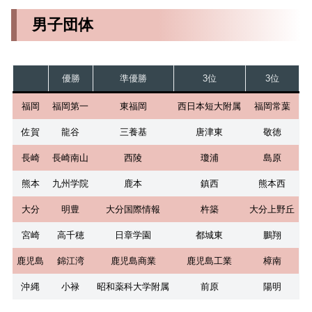
男子団体
優勝
準優勝
3位
3位
福岡
福岡第一
東福岡
西日本短大附属
福岡常葉
佐賀
龍谷
三養基
唐津東
敬徳
長崎
長崎南山
西陵
瓊浦
島原
熊本
九州学院
鹿本
鎮西
熊本西
大分
明豊
大分国際情報
杵築
大分上野丘
宮崎
高千穂
日章学園
都城東
鵬翔
鹿児島
錦江湾
鹿児島商業
鹿児島工業
樟南
沖縄
小禄
昭和薬科大学附属
前原
陽明