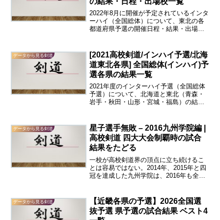
の結果・日程・出場校一覧
2022年8月に開催が予定されているインタ
ーハイ（全国総体）について、東北の各
都道府県予選の開催日程・結果・出場校
をまとめている。北海道・青森・岩手・
宮城・秋田・山形・福島の各都道府県に
ついて、インターハイ都道府県予選の男
[2021高校剣道/インハイ予選/北海
データから見る剣道
子団体・男子個人・...
道東北各県] 全国総体(インハイ)予
選各県の結果一覧
2021年度のインターハイ予選（全国総体
予選）について、北海道と東北（青森・
岩手・秋田・山形・宮城・福島）の結果
一覧を表にしてまとめました。間違いの
ないよう注意を払って表を作成しており
ますが、間違いがあった場合にはコメン
星子選手無敗 – 2016九州学院編 |
データから見る剣道
ト欄にてお知らせくだ...
高校剣道 四大大会制覇時の試合
結果をたどる
一校が高校剣道界の頂点に立ち続けるこ
とは容易ではない。2014年、2015年と四
冠を達成した九州学院は、2016年も全国
選抜・魁星旗・玉竜旗・インターハイを
制し、三年連続となる四冠を成し遂げ
た。本ページでは、星子啓太選手・梶谷
【近畿各県の予選】2026全国選
データから見る剣道
彪雅選手を中心...
抜予選 県予選の試合結果 ベスト4