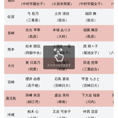
福岡
（中村学園女子）
（久留米商業）
（中村学園女子）
（中
弓 彩乃
土井 清佳
福田 舞
佐賀
（三養基）
（龍谷）
（龍谷）
生出 琴華
本城 ありさ
福園 楓音
長崎
（島原）
（大村）
（島原）
松本 開花
小場佐 一花
西 萌々子
熊本
（阿蘇中央）
（菊池女子）
（菊池女子）
（八代
奥 日菜乃
宮田 陽子
田邉 悠華
大分
スクロールできます
（明豊）
（明豊）
（三重総合）
櫻井 由香
石島 蒼依
甲斐 ちさと
河
宮崎
（高千穂）
（宮崎日大）
（宮崎日大）
（
與﨑 朱音
盛迫 美玲
下大迫 瑞葵
田
鹿児島
（錦江湾）
（樟南）
（川内）
（鹿
柏木 心
又吉 可奈子
仲西 花音
石
沖縄