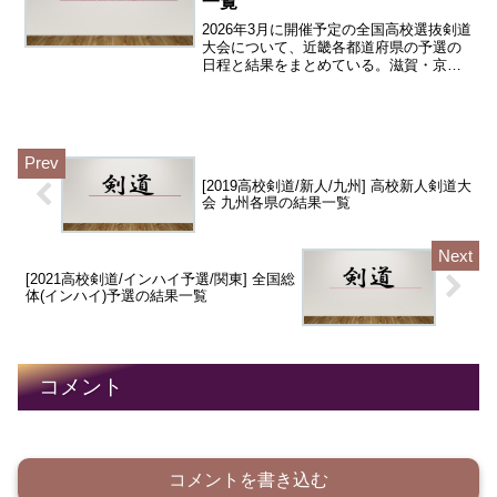
一覧
2026年3月に開催予定の全国高校選抜剣道
大会について、近畿各都道府県の予選の
日程と結果をまとめている。滋賀・京
都・大阪・兵庫・奈良・和歌山の各都道
府県について、全国選抜大会都道府県予
選の男子団体および女子団体のベスト4以
上を一覧にした。男...
[2019高校剣道/新人/九州] 高校新人剣道大
会 九州各県の結果一覧
[2021高校剣道/インハイ予選/関東] 全国総
体(インハイ)予選の結果一覧
コメント
コメントを書き込む