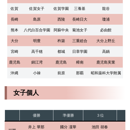
佐賀
佐賀女子
佐賀学園
三養基
龍谷
長崎
島原
西陵
長崎日大
瓊浦
熊本
八代白百合学園
阿蘇中央
菊池女子
必由館
大分
明豊
杵築
三重総合
大分上野丘
宮崎
高千穂
都城
日章学園
高鍋
鹿児島
錦江湾
鹿児島
樟南
鹿児島実業
沖縄
小禄
前原
那覇
昭和薬科大学附属
女子個人
優勝
準優勝
３位
井上 華那
國分 凜華
池田 胡春