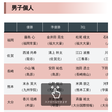
男子個人
優勝
準優勝
3位
3
藤島 心
金井田 晃生
松尾 瞳太
石橋 
福岡
（福岡常葉）
（福大大濠）
（福大大濠）
（八
西浦 尚希
溝上 幹太
江口 凌雅
川㞍
佐賀
（龍谷）
（佐賀北）
（三養基）
（三養
小山 颯
安田 祐也
池田 丞士
下田 
長崎
（島原）
（島原）
（長崎南山）
（島
末永 英大
山野 慎治
米満 朋之
河野 
熊本
（九州学院）
（九州学院）
（熊本工業）
（学園大
香川 琉稀
岸本 龍輝
斉藤 裕太
山本
大分
スクロールできます
（杵築）
（明豊）
（大分国際情報）
（大分上