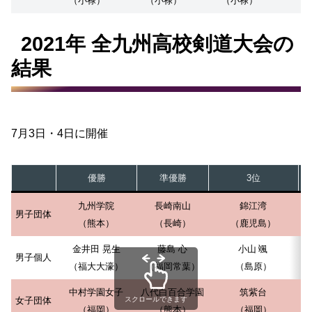
（小禄）
（小禄）
（小禄）
2021年 全九州高校剣道大会の
結果
7月3日・4日に開催
優勝
準優勝
3位
九州学院
長崎南山
錦江湾
男子団体
（熊本）
（長崎）
（鹿児島）
金井田 晃生
藤島 心
小山 颯
男子個人
（福大大濠）
（福岡常葉）
（島原）
中村学園女子
八代白百合学園
筑紫台
女子団体
スクロールできます
（福岡）
（熊本）
（福岡）