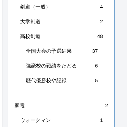
剣道（一般）
4
大学剣道
2
高校剣道
48
全国大会の予選結果
37
強豪校の戦績をたどる
6
歴代優勝校や記録
5
家電
2
ウォークマン
1