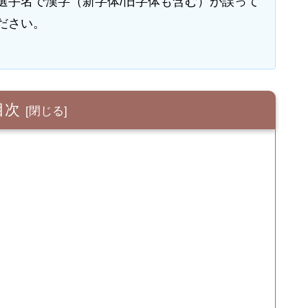
選手名で漢字（新字体/旧字体も含む）が誤って
ださい。
目次