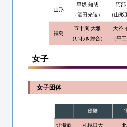
早坂 知哉
阿部
山形
（酒田光陵）
（山形
五十嵐 大雅
大谷 
福島
（いわき総合）
（平工
女子
女子団体
優勝
北海道
札幌日大
北