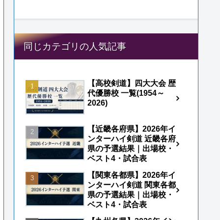
同じカテゴリの人気記事
【高校剣道】四大大会 歴
代優勝校 一覧(1954～
2026)
【近畿各府県】2026年イ
ンターハイ剣道 近畿各府
県の予選結果｜出場校・
ベスト4・試合表
【関東各都県】2026年イ
ンターハイ剣道 関東各都
県の予選結果｜出場校・
ベスト4・試合表