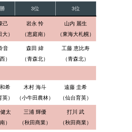
勝
3位
3位
豪己
岩永 怜
山内 麗生
日大）
（恵庭南）
（東海大札幌）
怜音
森田 緯
工藤 恵比寿
西）
（青森北）
（青森北）
和希
木村 海斗
遠藤 圭希
育英）
（小牛田農林）
（仙台育英）
 健太
三浦 輝優
打川 武
南）
（秋田商業）
（秋田商業）