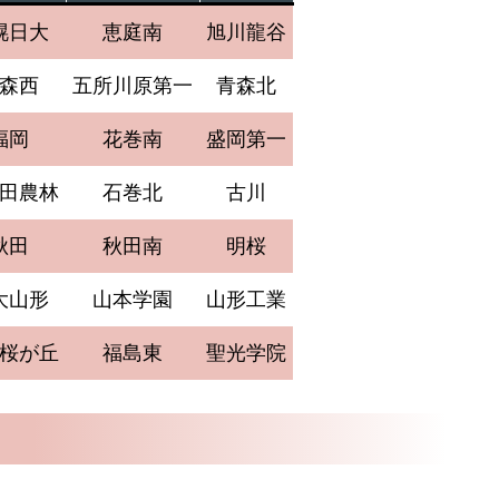
幌日大
恵庭南
旭川龍谷
森西
五所川原第一
青森北
福岡
花巻南
盛岡第一
田農林
石巻北
古川
秋田
秋田南
明桜
大山形
山本学園
山形工業
桜が丘
福島東
聖光学院