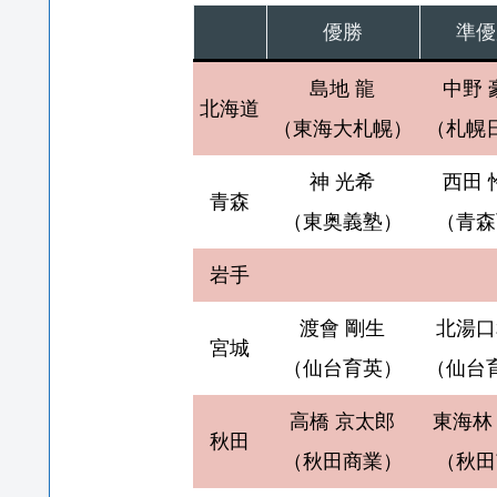
優勝
準優
島地 龍
中野 
北海道
（東海大札幌）
（札幌
神 光希
西田 
青森
（東奥義塾）
（青森
岩手
渡會 剛生
北湯口
宮城
（仙台育英）
（仙台
高橋 京太郎
東海林
秋田
（秋田商業）
（秋田