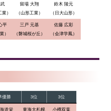
 武
留場 大翔
鈴木 陵元
工業）
（山形工業）
（日大山形）
心平
三戸 元基
佐藤 広彩
業）
（磐城桜が丘）
（会津学鳳）
準優勝
3位
3位
海道栄
東海大札幌
小樽双葉