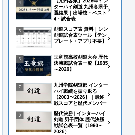
【九州各県】2026年イン
ターハイ剣道 九州各県予
選結果｜出場校・ベスト
4・試合表
剣道スコア表 無料｜シン
剣道試合表ツール【テン
プレート・アプリ不要】
玉竜旗高校剣道大会 歴代
決勝戦試合表一覧【1985
～2026】
九州学院剣道部 インター
ハイ戦績を振り返る
【2003〜2026】｜最終
戦スコアと歴代メンバー
歴代決勝 | インターハイ
剣道 男子団体 歴代決勝
戦試合表一覧（1990～
2026）