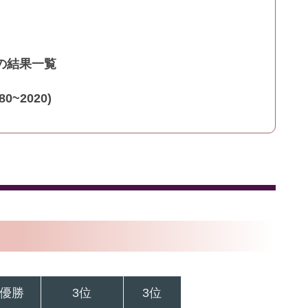
の結果一覧
~2020)
優勝
3位
3位