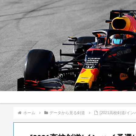
ホーム
データから見る剣道
[2021高校剣道/