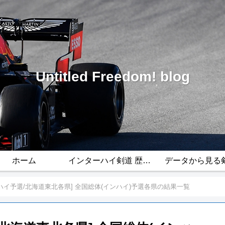
Untitled Freedom! blog
ホーム
インターハイ剣道 歴代ベスト8（1954〜2026）｜男子・女子 団体/個人
データから見る
インハイ予選/北海道東北各県] 全国総体(インハイ)予選各県の結果一覧